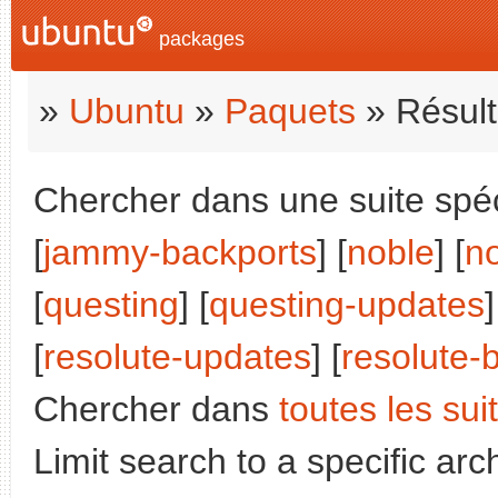
packages
»
Ubuntu
»
Paquets
» Résult
Chercher dans une suite spéci
[
jammy-backports
] [
noble
] [
n
[
questing
] [
questing-updates
]
[
resolute-updates
] [
resolute-
Chercher dans
toutes les sui
Limit search to a specific arch