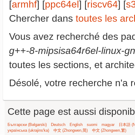
[
armhf
] [
ppc64el
] [
riscv64
] [
s
Chercher dans
toutes les arc
Vous avez recherché des paq
g++-8-mipsisa64r6el-linux-g
toutes les sections, et archit
Désolé, votre recherche n'a 
Cette page est aussi disponib
Български (Bəlgarski)
Deutsch
English
suomi
magyar
日本語 (Ni
українська (ukrajins'ka)
中文 (Zhongwen,简)
中文 (Zhongwen,繁)