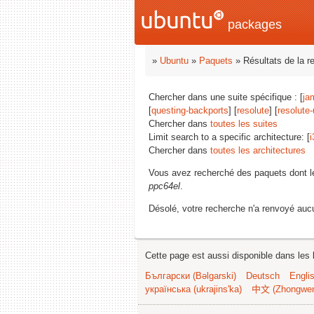
packages
»
Ubuntu
»
Paquets
» Résultats de la r
Chercher dans une suite spécifique : [
ja
[
questing-backports
] [
resolute
] [
resolute
Chercher dans
toutes les suites
Limit search to a specific architecture: [
i
Chercher dans
toutes les architectures
Vous avez recherché des paquets dont 
ppc64el
.
Désolé, votre recherche n'a renvoyé aucu
Cette page est aussi disponible dans les 
Български (Bəlgarski)
Deutsch
Engli
українська (ukrajins'ka)
中文 (Zhongwe