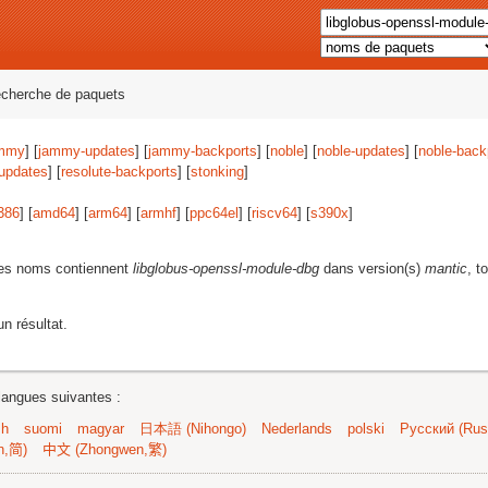
echerche de paquets
mmy
] [
jammy-updates
] [
jammy-backports
] [
noble
] [
noble-updates
] [
noble-back
-updates
] [
resolute-backports
] [
stonking
]
386
] [
amd64
] [
arm64
] [
armhf
] [
ppc64el
] [
riscv64
] [
s390x
]
les noms contiennent
libglobus-openssl-module-dbg
dans version(s)
mantic
, t
n résultat.
langues suivantes :
sh
suomi
magyar
日本語 (Nihongo)
Nederlands
polski
Русский (Russ
n,简)
中文 (Zhongwen,繁)