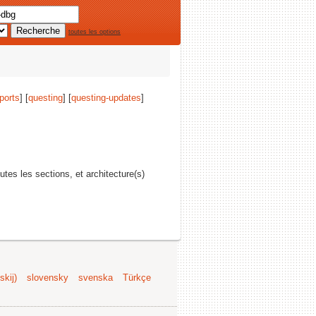
toutes les options
ports
] [
questing
] [
questing-updates
]
outes les sections, et architecture(s)
kij)
slovensky
svenska
Türkçe