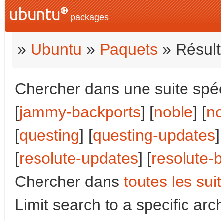
packages
»
Ubuntu
»
Paquets
» Résult
Chercher dans une suite spéci
[
jammy-backports
] [
noble
] [
n
[
questing
] [
questing-updates
]
[
resolute-updates
] [
resolute-
Chercher dans
toutes les sui
Limit search to a specific arch