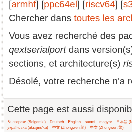
[
armhf
] [
ppc64el
] [
riscv64
] [
s
Chercher dans
toutes les arc
Vous avez recherché des paq
qextserialport
dans version(s
sections, et architecture(s)
ri
Désolé, votre recherche n'a 
Cette page est aussi disponib
Български (Bəlgarski)
Deutsch
English
suomi
magyar
日本語 (Ni
українська (ukrajins'ka)
中文 (Zhongwen,简)
中文 (Zhongwen,繁)