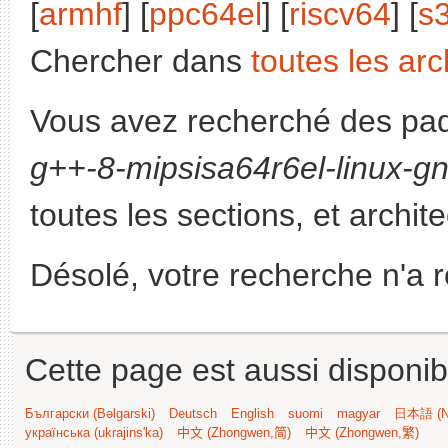
[
armhf
] [
ppc64el
] [
riscv64
] [
s
Chercher dans
toutes les arc
Vous avez recherché des paq
g++-8-mipsisa64r6el-linux-g
toutes les sections, et archit
Désolé, votre recherche n'a 
Cette page est aussi disponib
Български (Bəlgarski)
Deutsch
English
suomi
magyar
日本語 (Ni
українська (ukrajins'ka)
中文 (Zhongwen,简)
中文 (Zhongwen,繁)