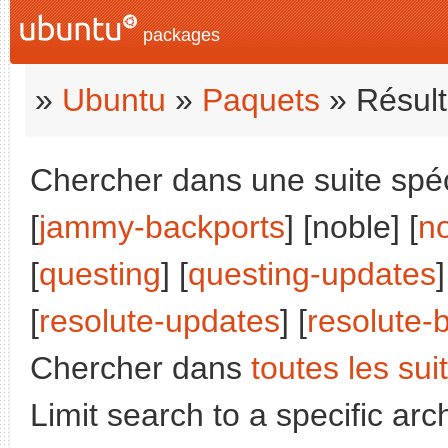
packages
»
Ubuntu
»
Paquets
» Résult
Chercher dans une suite spéci
[
jammy-backports
] [noble] [
n
[
questing
] [
questing-updates
]
[
resolute-updates
] [
resolute-
Chercher dans
toutes les sui
Limit search to a specific arch