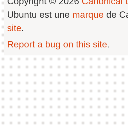
Copyright © 2026
Canonical L
Ubuntu est une
marque
de Ca
site
.
Report a bug on this site
.