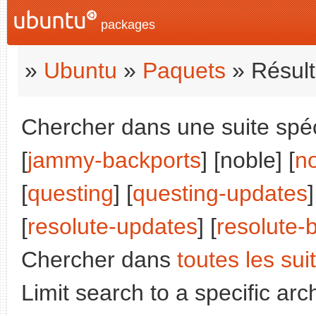
packages
»
Ubuntu
»
Paquets
» Résult
Chercher dans une suite spéci
[
jammy-backports
] [noble] [
n
[
questing
] [
questing-updates
]
[
resolute-updates
] [
resolute-
Chercher dans
toutes les sui
Limit search to a specific arch