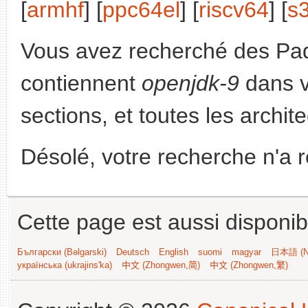
[
armhf
] [
ppc64el
] [
riscv64
] [
s
Vous avez recherché des Paq
contiennent
openjdk-9
dans v
sections, et toutes les archit
Désolé, votre recherche n'a 
Cette page est aussi disponib
Български (Bəlgarski)
Deutsch
English
suomi
magyar
日本語 (Ni
українська (ukrajins'ka)
中文 (Zhongwen,简)
中文 (Zhongwen,繁)