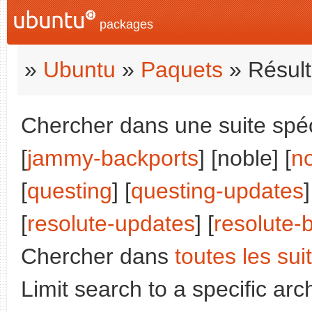
packages
»
Ubuntu
»
Paquets
» Résult
Chercher dans une suite spéci
[
jammy-backports
] [noble] [
n
[
questing
] [
questing-updates
]
[
resolute-updates
] [
resolute-
Chercher dans
toutes les sui
Limit search to a specific arch