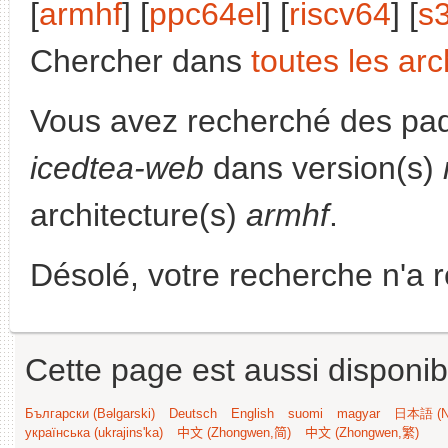
[
armhf
] [
ppc64el
] [
riscv64
] [
s
Chercher dans
toutes les arc
Vous avez recherché des paq
icedtea-web
dans version(s)
architecture(s)
armhf
.
Désolé, votre recherche n'a 
Cette page est aussi disponib
Български (Bəlgarski)
Deutsch
English
suomi
magyar
日本語 (Ni
українська (ukrajins'ka)
中文 (Zhongwen,简)
中文 (Zhongwen,繁)