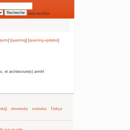
toutes les options
ports
] [
questing
] [
questing-updates
]
ns, et architecture(s)
armhf
.
kij)
slovensky
svenska
Türkçe
ls sur ce site
.