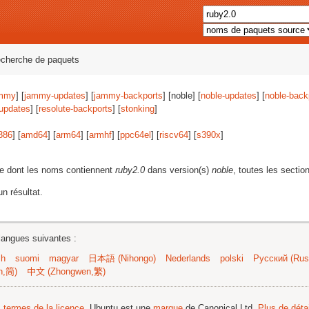
echerche de paquets
mmy
] [
jammy-updates
] [
jammy-backports
] [noble] [
noble-updates
] [
noble-back
-updates
] [
resolute-backports
] [
stonking
]
386
] [
amd64
] [
arm64
] [
armhf
] [
ppc64el
] [
riscv64
] [
s390x
]
e dont les noms contiennent
ruby2.0
dans version(s)
noble
, toutes les sectio
n résultat.
langues suivantes :
sh
suomi
magyar
日本語 (Nihongo)
Nederlands
polski
Русский (Russ
n,简)
中文 (Zhongwen,繁)
s termes de la licence
. Ubuntu est une
marque
de Canonical Ltd.
Plus de détai