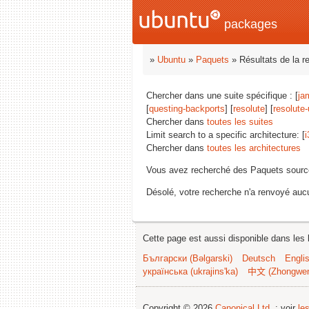
packages
»
Ubuntu
»
Paquets
» Résultats de la r
Chercher dans une suite spécifique : [
ja
[
questing-backports
] [
resolute
] [
resolute
Chercher dans
toutes les suites
Limit search to a specific architecture: [
i
Chercher dans
toutes les architectures
Vous avez recherché des Paquets sourc
Désolé, votre recherche n'a renvoyé aucu
Cette page est aussi disponible dans les 
Български (Bəlgarski)
Deutsch
Engli
українська (ukrajins'ka)
中文 (Zhongwe
Copyright © 2026
Canonical Ltd.
; voir
le