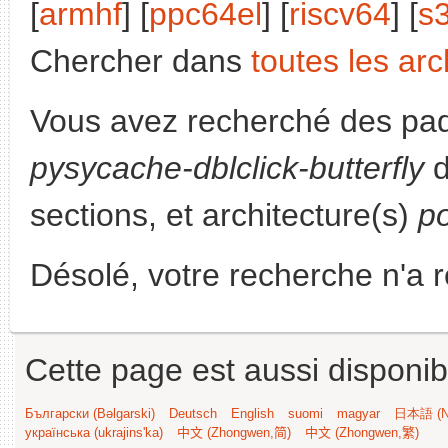
[
armhf
] [
ppc64el
] [
riscv64
] [
s
Chercher dans
toutes les arc
Vous avez recherché des paq
pysycache-dblclick-butterfly
d
sections, et architecture(s)
p
Désolé, votre recherche n'a 
Cette page est aussi disponib
Български (Bəlgarski)
Deutsch
English
suomi
magyar
日本語 (Ni
українська (ukrajins'ka)
中文 (Zhongwen,简)
中文 (Zhongwen,繁)