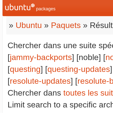
packages
»
Ubuntu
»
Paquets
» Résult
Chercher dans une suite spéci
[
jammy-backports
] [noble] [
n
[
questing
] [
questing-updates
]
[
resolute-updates
] [
resolute-
Chercher dans
toutes les sui
Limit search to a specific arch