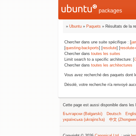
packages
»
Ubuntu
»
Paquets
» Résultats de la r
Chercher dans une suite spécifique : [
ja
[
questing-backports
] [
resolute
] [
resolute
Chercher dans
toutes les suites
Limit search to a specific architecture: [
i
Chercher dans
toutes les architectures
Vous avez recherché des paquets dont 
Désolé, votre recherche n'a renvoyé aucu
Cette page est aussi disponible dans les 
Български (Bəlgarski)
Deutsch
Engli
українська (ukrajins'ka)
中文 (Zhongwe
Copyright © 2026
Canonical Ltd.
; voir
le