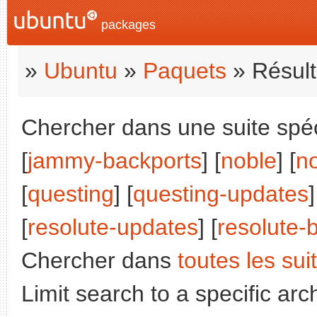
packages
»
Ubuntu
»
Paquets
» Résult
Chercher dans une suite spéci
[
jammy-backports
] [
noble
] [
n
[
questing
] [
questing-updates
]
[
resolute-updates
] [
resolute-
Chercher dans
toutes les sui
Limit search to a specific arch