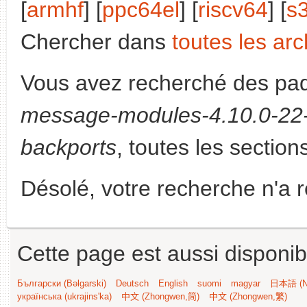
[
armhf
] [
ppc64el
] [
riscv64
] [
s
Chercher dans
toutes les arc
Vous avez recherché des paq
message-modules-4.10.0-22-
backports
, toutes les section
Désolé, votre recherche n'a 
Cette page est aussi disponib
Български (Bəlgarski)
Deutsch
English
suomi
magyar
日本語 (Ni
українська (ukrajins'ka)
中文 (Zhongwen,简)
中文 (Zhongwen,繁)