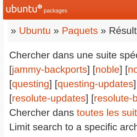
packages
»
Ubuntu
»
Paquets
» Résult
Chercher dans une suite spéci
[
jammy-backports
] [
noble
] [
n
[
questing
] [
questing-updates
]
[
resolute-updates
] [
resolute-
Chercher dans
toutes les sui
Limit search to a specific arch