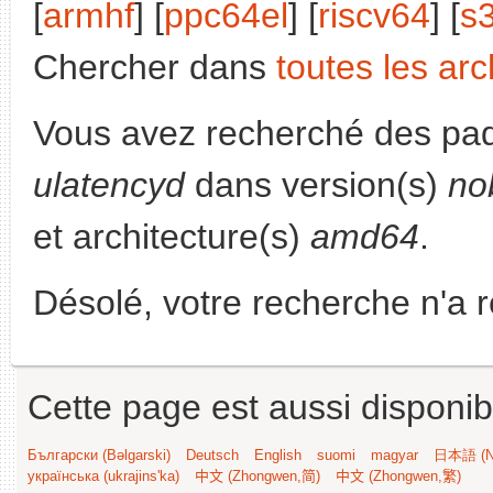
[
armhf
] [
ppc64el
] [
riscv64
] [
s
Chercher dans
toutes les arc
Vous avez recherché des paq
ulatencyd
dans version(s)
no
et architecture(s)
amd64
.
Désolé, votre recherche n'a 
Cette page est aussi disponib
Български (Bəlgarski)
Deutsch
English
suomi
magyar
日本語 (Ni
українська (ukrajins'ka)
中文 (Zhongwen,简)
中文 (Zhongwen,繁)