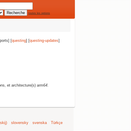
toutes les options
ports] [
questing
] [
questing-updates
]
ons, et architecture(s)
arm64
.
kij)
slovensky
svenska
Türkçe