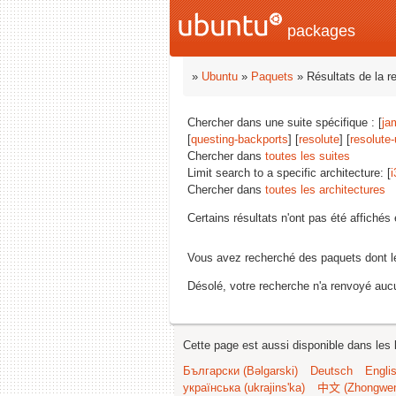
packages
»
Ubuntu
»
Paquets
» Résultats de la r
Chercher dans une suite spécifique : [
ja
[
questing-backports
] [
resolute
] [
resolute
Chercher dans
toutes les suites
Limit search to a specific architecture: [
i
Chercher dans
toutes les architectures
Certains résultats n'ont pas été affiché
Vous avez recherché des paquets dont 
Désolé, votre recherche n'a renvoyé aucu
Cette page est aussi disponible dans les 
Български (Bəlgarski)
Deutsch
Engli
українська (ukrajins'ka)
中文 (Zhongwe