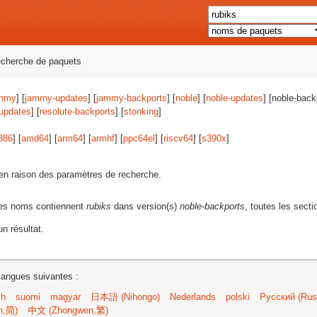
echerche de paquets
mmy
] [
jammy-updates
] [
jammy-backports
] [
noble
] [
noble-updates
] [noble-back
-updates
] [
resolute-backports
] [
stonking
]
386
] [
amd64
] [
arm64
] [
armhf
] [
ppc64el
] [
riscv64
] [
s390x
]
s en raison des paramètres de recherche.
les noms contiennent
rubiks
dans version(s)
noble-backports
, toutes les secti
n résultat.
langues suivantes :
sh
suomi
magyar
日本語 (Nihongo)
Nederlands
polski
Русский (Russ
n,简)
中文 (Zhongwen,繁)