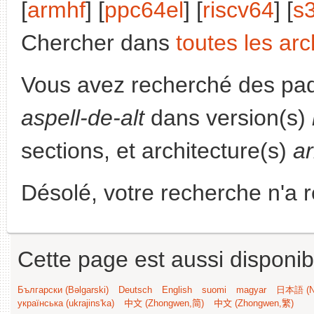
[
armhf
] [
ppc64el
] [
riscv64
] [
s
Chercher dans
toutes les arc
Vous avez recherché des paq
aspell-de-alt
dans version(s)
sections, et architecture(s)
a
Désolé, votre recherche n'a 
Cette page est aussi disponib
Български (Bəlgarski)
Deutsch
English
suomi
magyar
日本語 (Ni
українська (ukrajins'ka)
中文 (Zhongwen,简)
中文 (Zhongwen,繁)