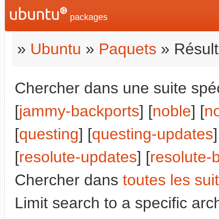
packages
»
Ubuntu
»
Paquets
» Résult
Chercher dans une suite spéci
[
jammy-backports
] [
noble
] [
n
[
questing
] [
questing-updates
]
[
resolute-updates
] [
resolute-
Chercher dans
toutes les sui
Limit search to a specific arch