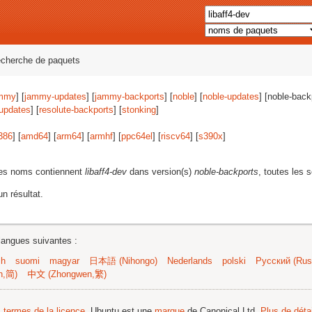
echerche de paquets
mmy
] [
jammy-updates
] [
jammy-backports
] [
noble
] [
noble-updates
] [noble-back
-updates
] [
resolute-backports
] [
stonking
]
386
] [
amd64
] [
arm64
] [
armhf
] [
ppc64el
] [
riscv64
] [
s390x
]
les noms contiennent
libaff4-dev
dans version(s)
noble-backports
, toutes les 
n résultat.
langues suivantes :
sh
suomi
magyar
日本語 (Nihongo)
Nederlands
polski
Русский (Russ
n,简)
中文 (Zhongwen,繁)
s termes de la licence
. Ubuntu est une
marque
de Canonical Ltd.
Plus de détai