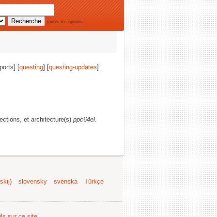
toutes les options
ports] [
questing
] [
questing-updates
]
sections, et architecture(s)
ppc64el
.
kij)
slovensky
svenska
Türkçe
ls sur ce site
.