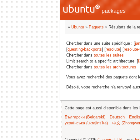
packages
»
Ubuntu
»
Paquets
» Résultats de la r
Chercher dans une suite spécifique : [
ja
[
questing-backports
] [
resolute
] [
resolute
Chercher dans
toutes les suites
Limit search to a specific architecture: [
i
Chercher dans
toutes les architectures
Vous avez recherché des paquets dont 
Désolé, votre recherche n'a renvoyé aucu
Cette page est aussi disponible dans les 
Български (Bəlgarski)
Deutsch
Engli
українська (ukrajins'ka)
中文 (Zhongwe
Copyright © 2026
Canonical Ltd.
; voir
le