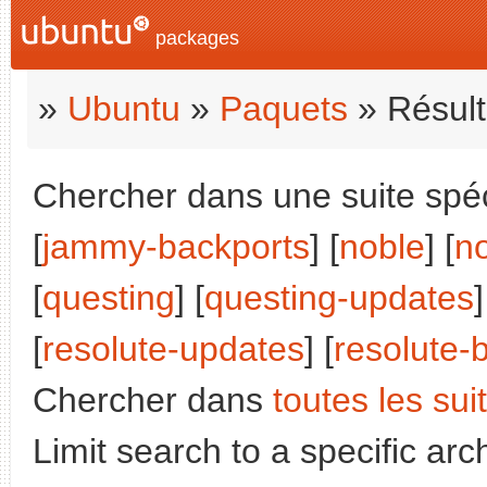
packages
»
Ubuntu
»
Paquets
» Résult
Chercher dans une suite spéci
[
jammy-backports
] [
noble
] [
n
[
questing
] [
questing-updates
]
[
resolute-updates
] [
resolute-
Chercher dans
toutes les sui
Limit search to a specific arch