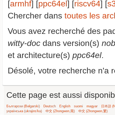
[
armhf
] [
ppc64el
] [
riscv64
] [
s
Chercher dans
toutes les arc
Vous avez recherché des paq
witty-doc
dans version(s)
nob
et architecture(s)
ppc64el
.
Désolé, votre recherche n'a 
Cette page est aussi disponib
Български (Bəlgarski)
Deutsch
English
suomi
magyar
日本語 (Ni
українська (ukrajins'ka)
中文 (Zhongwen,简)
中文 (Zhongwen,繁)