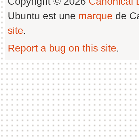
Copyright © 2026
Canonical L
Ubuntu est une
marque
de Ca
site
.
Report a bug on this site
.