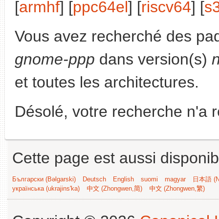
[
armhf
] [
ppc64el
] [
riscv64
] [
s
Vous avez recherché des paq
gnome-ppp
dans version(s)
et toutes les architectures.
Désolé, votre recherche n'a 
Cette page est aussi disponib
Български (Bəlgarski)
Deutsch
English
suomi
magyar
日本語 (Ni
українська (ukrajins'ka)
中文 (Zhongwen,简)
中文 (Zhongwen,繁)