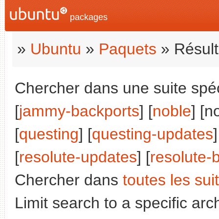
packages
»
Ubuntu
»
Paquets
» Résult
Chercher dans une suite spéci
[
jammy-backports
] [
noble
] [n
[
questing
] [
questing-updates
]
[
resolute-updates
] [
resolute-
Chercher dans
toutes les sui
Limit search to a specific arch