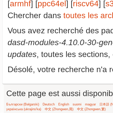
[
armhf
] [
ppc64el
] [
riscv64
] [
s
Chercher dans
toutes les arc
Vous avez recherché des paq
dasd-modules-4.10.0-30-gene
updates
, toutes les sections,
Désolé, votre recherche n'a 
Cette page est aussi disponib
Български (Bəlgarski)
Deutsch
English
suomi
magyar
日本語 (Ni
українська (ukrajins'ka)
中文 (Zhongwen,简)
中文 (Zhongwen,繁)