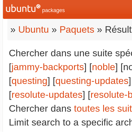
packages
»
Ubuntu
»
Paquets
» Résult
Chercher dans une suite spéci
[
jammy-backports
] [
noble
] [n
[
questing
] [
questing-updates
]
[
resolute-updates
] [
resolute-
Chercher dans
toutes les sui
Limit search to a specific arch