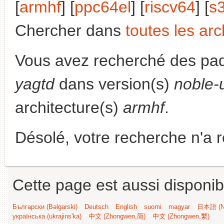
[
armhf
] [
ppc64el
] [
riscv64
] [
s
Chercher dans
toutes les arc
Vous avez recherché des paq
yagtd
dans version(s)
noble-
architecture(s)
armhf
.
Désolé, votre recherche n'a 
Cette page est aussi disponib
Български (Bəlgarski)
Deutsch
English
suomi
magyar
日本語 (Ni
українська (ukrajins'ka)
中文 (Zhongwen,简)
中文 (Zhongwen,繁)