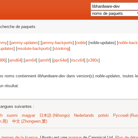
echerche de paquets
mmy
] [
jammy-updates
] [
jammy-backports
] [
noble
] [noble-updates] [
noble-back
-updates
] [
resolute-backports
] [
stonking
]
386
] [
amd64
] [
arm64
] [
armhf
] [
ppc64el
] [
riscv64
] [
s390x
]
les noms contiennent
libhardware-dev
dans version(s)
noble-updates
, toutes l
n résultat.
langues suivantes :
sh
suomi
magyar
日本語 (Nihongo)
Nederlands
polski
Русский (Russ
n,简)
中文 (Zhongwen,繁)
s termes de la licence
. Ubuntu est une
marque
de Canonical Ltd.
Plus de détai