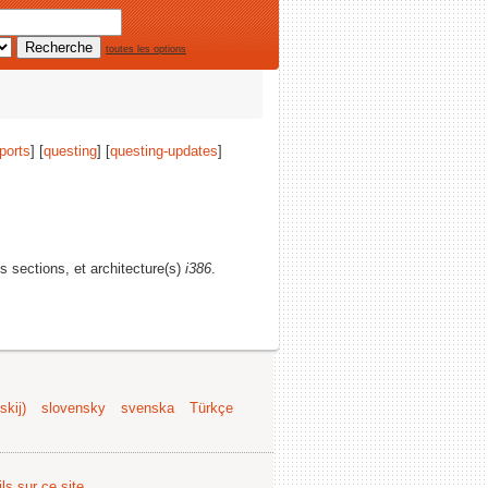
toutes les options
ports
] [
questing
] [
questing-updates
]
es sections, et architecture(s)
i386
.
kij)
slovensky
svenska
Türkçe
ls sur ce site
.