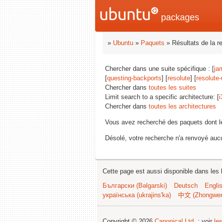
packages
»
Ubuntu
»
Paquets
» Résultats de la r
Chercher dans une suite spécifique : [
ja
[
questing-backports
] [
resolute
] [
resolute
Chercher dans
toutes les suites
Limit search to a specific architecture: [
i
Chercher dans
toutes les architectures
Vous avez recherché des paquets dont 
Désolé, votre recherche n'a renvoyé aucu
Cette page est aussi disponible dans les 
Български (Bəlgarski)
Deutsch
Engli
українська (ukrajins'ka)
中文 (Zhongwe
Copyright © 2026
Canonical Ltd.
; voir
le