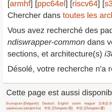
[
armhf
] [
ppc64el
] [
riscv64
] [
s
Chercher dans
toutes les arc
Vous avez recherché des paq
ndiswrapper-common
dans v
sections, et architecture(s)
i
Désolé, votre recherche n'a 
Cette page est aussi disponib
Български (Bəlgarski)
Deutsch
English
suomi
magyar
日本語 (Ni
українська (ukrajins'ka)
中文 (Zhongwen,简)
中文 (Zhongwen,繁)