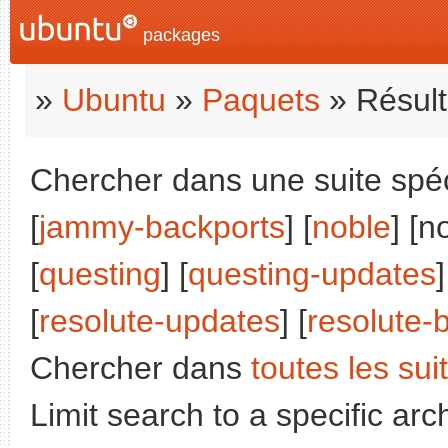
packages
»
Ubuntu
»
Paquets
» Résult
Chercher dans une suite spéci
[
jammy-backports
] [
noble
] [n
[
questing
] [
questing-updates
]
[
resolute-updates
] [
resolute-
Chercher dans
toutes les sui
Limit search to a specific arch