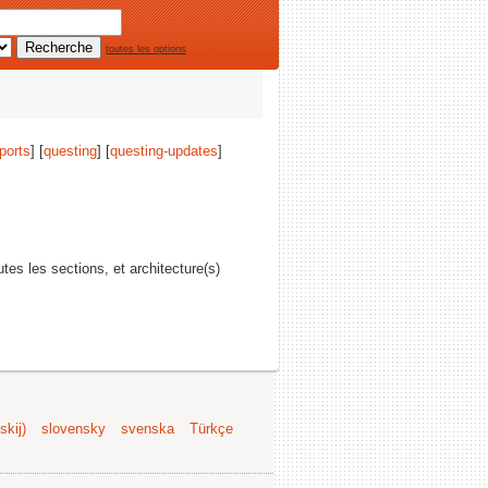
toutes les options
ports
] [
questing
] [
questing-updates
]
utes les sections, et architecture(s)
kij)
slovensky
svenska
Türkçe