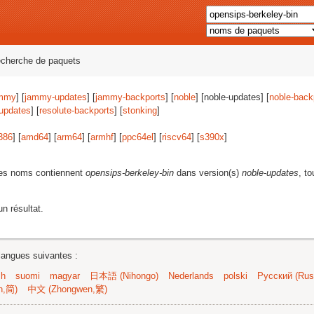
echerche de paquets
mmy
] [
jammy-updates
] [
jammy-backports
] [
noble
] [noble-updates] [
noble-back
-updates
] [
resolute-backports
] [
stonking
]
386
] [
amd64
] [
arm64
] [
armhf
] [
ppc64el
] [
riscv64
] [
s390x
]
les noms contiennent
opensips-berkeley-bin
dans version(s)
noble-updates
, to
n résultat.
langues suivantes :
sh
suomi
magyar
日本語 (Nihongo)
Nederlands
polski
Русский (Russ
n,简)
中文 (Zhongwen,繁)