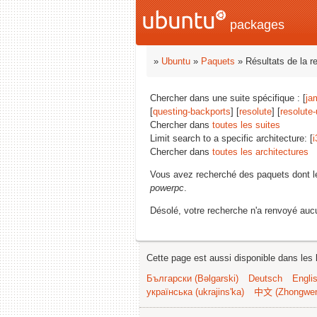
packages
»
Ubuntu
»
Paquets
» Résultats de la r
Chercher dans une suite spécifique : [
ja
[
questing-backports
] [
resolute
] [
resolute
Chercher dans
toutes les suites
Limit search to a specific architecture: [
i
Chercher dans
toutes les architectures
Vous avez recherché des paquets dont 
powerpc
.
Désolé, votre recherche n'a renvoyé aucu
Cette page est aussi disponible dans les 
Български (Bəlgarski)
Deutsch
Engli
українська (ukrajins'ka)
中文 (Zhongwe