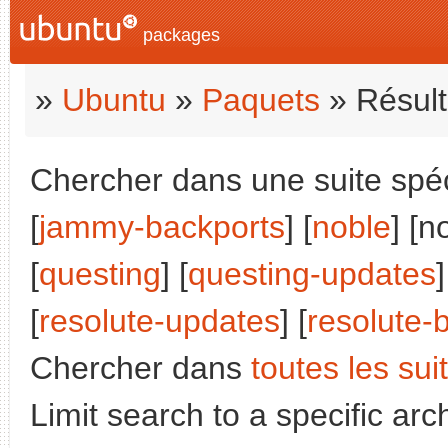
packages
»
Ubuntu
»
Paquets
» Résult
Chercher dans une suite spéci
[
jammy-backports
] [
noble
] [n
[
questing
] [
questing-updates
]
[
resolute-updates
] [
resolute-
Chercher dans
toutes les sui
Limit search to a specific arch