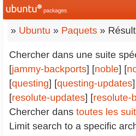
packages
»
Ubuntu
»
Paquets
» Résult
Chercher dans une suite spéci
[
jammy-backports
] [
noble
] [
n
[
questing
] [
questing-updates
]
[
resolute-updates
] [
resolute-
Chercher dans
toutes les sui
Limit search to a specific arch