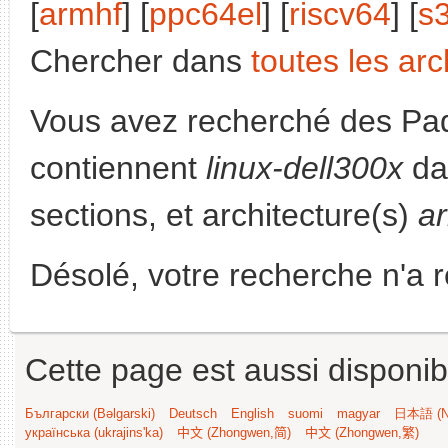
[
armhf
] [
ppc64el
] [
riscv64
] [
s
Chercher dans
toutes les arc
Vous avez recherché des Paq
contiennent
linux-dell300x
da
sections, et architecture(s)
a
Désolé, votre recherche n'a 
Cette page est aussi disponib
Български (Bəlgarski)
Deutsch
English
suomi
magyar
日本語 (Ni
українська (ukrajins'ka)
中文 (Zhongwen,简)
中文 (Zhongwen,繁)