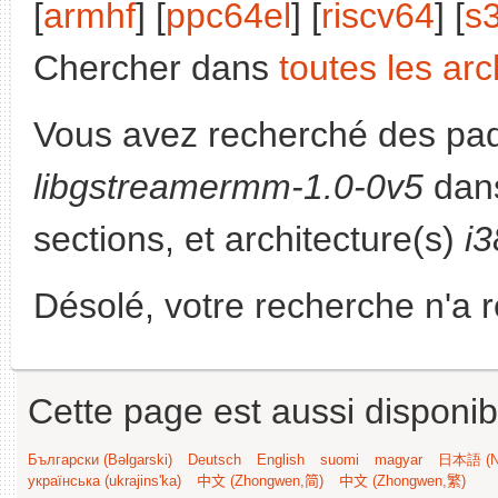
[
armhf
] [
ppc64el
] [
riscv64
] [
s
Chercher dans
toutes les arc
Vous avez recherché des paq
libgstreamermm-1.0-0v5
dans
sections, et architecture(s)
i
Désolé, votre recherche n'a 
Cette page est aussi disponib
Български (Bəlgarski)
Deutsch
English
suomi
magyar
日本語 (Ni
українська (ukrajins'ka)
中文 (Zhongwen,简)
中文 (Zhongwen,繁)