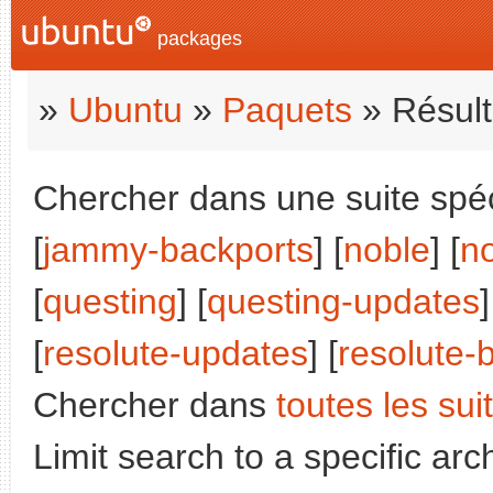
packages
»
Ubuntu
»
Paquets
» Résult
Chercher dans une suite spéci
[
jammy-backports
] [
noble
] [
n
[
questing
] [
questing-updates
]
[
resolute-updates
] [
resolute-
Chercher dans
toutes les sui
Limit search to a specific arch