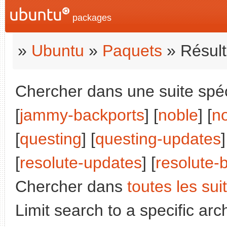
packages
»
Ubuntu
»
Paquets
» Résult
Chercher dans une suite spéci
[
jammy-backports
] [
noble
] [
n
[
questing
] [
questing-updates
]
[
resolute-updates
] [
resolute-
Chercher dans
toutes les sui
Limit search to a specific arch