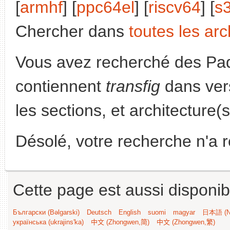
[
armhf
] [
ppc64el
] [
riscv64
] [
s
Chercher dans
toutes les arc
Vous avez recherché des Paq
contiennent
transfig
dans ver
les sections, et architecture(
Désolé, votre recherche n'a 
Cette page est aussi disponib
Български (Bəlgarski)
Deutsch
English
suomi
magyar
日本語 (Ni
українська (ukrajins'ka)
中文 (Zhongwen,简)
中文 (Zhongwen,繁)