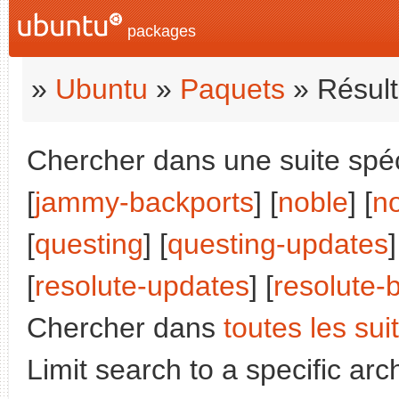
packages
»
Ubuntu
»
Paquets
» Résult
Chercher dans une suite spéci
[
jammy-backports
] [
noble
] [
n
[
questing
] [
questing-updates
]
[
resolute-updates
] [
resolute-
Chercher dans
toutes les sui
Limit search to a specific arch