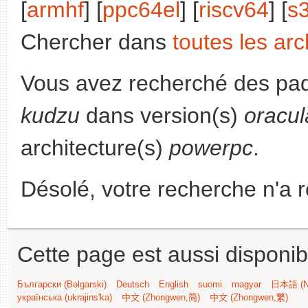
[
armhf
] [
ppc64el
] [
riscv64
] [
s
Chercher dans
toutes les arc
Vous avez recherché des paq
kudzu
dans version(s)
oracul
architecture(s)
powerpc
.
Désolé, votre recherche n'a 
Cette page est aussi disponib
Български (Bəlgarski)
Deutsch
English
suomi
magyar
日本語 (Ni
українська (ukrajins'ka)
中文 (Zhongwen,简)
中文 (Zhongwen,繁)