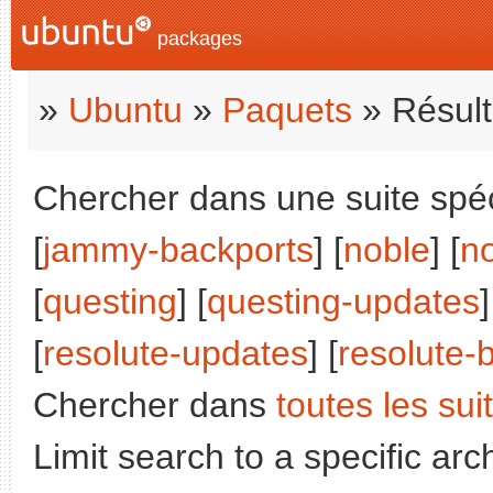
packages
»
Ubuntu
»
Paquets
» Résult
Chercher dans une suite spéci
[
jammy-backports
] [
noble
] [
n
[
questing
] [
questing-updates
]
[
resolute-updates
] [
resolute-
Chercher dans
toutes les sui
Limit search to a specific arch