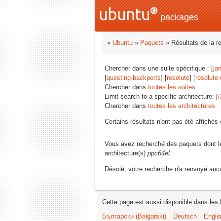
packages
»
Ubuntu
»
Paquets
» Résultats de la r
Chercher dans une suite spécifique : [
ja
[
questing-backports
] [
resolute
] [
resolute
Chercher dans
toutes les suites
Limit search to a specific architecture: [
i
Chercher dans
toutes les architectures
Certains résultats n'ont pas été affiché
Vous avez recherché des paquets dont 
architecture(s)
ppc64el
.
Désolé, votre recherche n'a renvoyé aucu
Cette page est aussi disponible dans les 
Български (Bəlgarski)
Deutsch
Engli