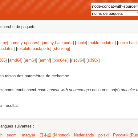
echerche de paquets
mmy
] [
jammy-updates
] [
jammy-backports
] [
noble
] [
noble-updates
] [
noble-back
-updates
] [
resolute-backports
] [
stonking
]
386
] [
amd64
] [
arm64
] [
armhf
] [
ppc64el
] [
riscv64
] [
s390x
]
s en raison des paramètres de recherche.
les noms contiennent
node-concat-with-sourcemaps
dans version(s)
oracular-
n résultat.
langues suivantes :
sh
suomi
magyar
日本語 (Nihongo)
Nederlands
polski
Русский (Russ