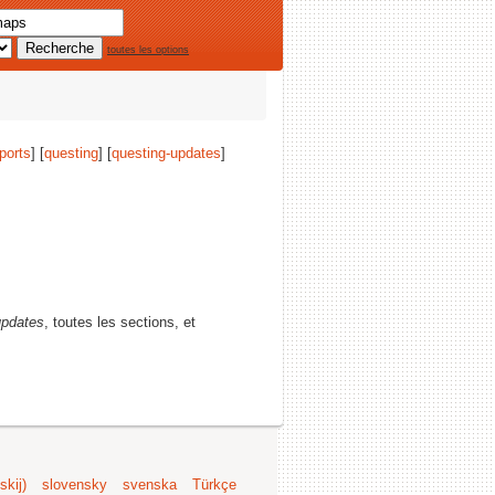
toutes les options
ports
] [
questing
] [
questing-updates
]
updates
, toutes les sections, et
kij)
slovensky
svenska
Türkçe