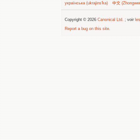
українська (ukrajins'ka)
中文 (Zhongwe
Copyright © 2026
Canonical Ltd.
; voir
le
Report a bug on this site
.