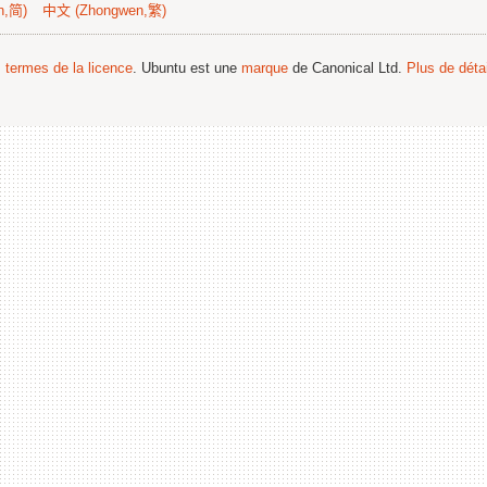
n,简)
中文 (Zhongwen,繁)
s termes de la licence
. Ubuntu est une
marque
de Canonical Ltd.
Plus de détai