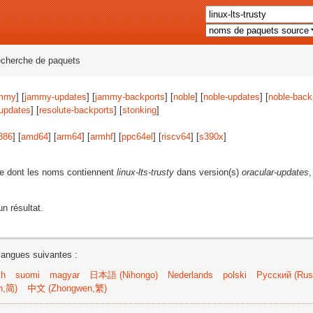
echerche de paquets
mmy
] [
jammy-updates
] [
jammy-backports
] [
noble
] [
noble-updates
] [
noble-back
-updates
] [
resolute-backports
] [
stonking
]
386
] [
amd64
] [
arm64
] [
armhf
] [
ppc64el
] [
riscv64
] [
s390x
]
e dont les noms contiennent
linux-lts-trusty
dans version(s)
oracular-updates
,
n résultat.
langues suivantes :
sh
suomi
magyar
日本語 (Nihongo)
Nederlands
polski
Русский (Russ
n,简)
中文 (Zhongwen,繁)