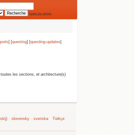
toutes les options
ports
] [
questing
] [
questing-updates
]
 toutes les sections, et architecture(s)
kij)
slovensky
svenska
Türkçe