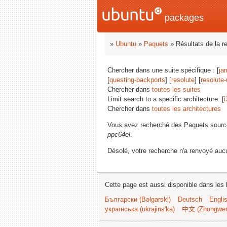
packages
»
Ubuntu
»
Paquets
» Résultats de la r
Chercher dans une suite spécifique : [
ja
[
questing-backports
] [
resolute
] [
resolute
Chercher dans
toutes les suites
Limit search to a specific architecture: [
i
Chercher dans
toutes les architectures
Vous avez recherché des Paquets sourc
ppc64el
.
Désolé, votre recherche n'a renvoyé aucu
Cette page est aussi disponible dans les 
Български (Bəlgarski)
Deutsch
Engli
українська (ukrajins'ka)
中文 (Zhongwe