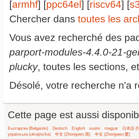
[
armhf
] [
ppc64el
] [
riscv64
] [
s
Chercher dans
toutes les arc
Vous avez recherché des paq
parport-modules-4.4.0-21-gen
plucky
, toutes les sections, e
Désolé, votre recherche n'a 
Cette page est aussi disponib
Български (Bəlgarski)
Deutsch
English
suomi
magyar
日本語 (Ni
українська (ukrajins'ka)
中文 (Zhongwen,简)
中文 (Zhongwen,繁)