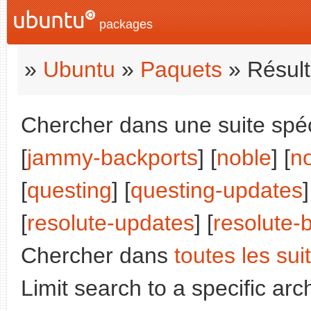
packages
»
Ubuntu
»
Paquets
» Résult
Chercher dans une suite spéci
[
jammy-backports
] [
noble
] [
n
[
questing
] [
questing-updates
]
[
resolute-updates
] [
resolute-
Chercher dans
toutes les sui
Limit search to a specific arch