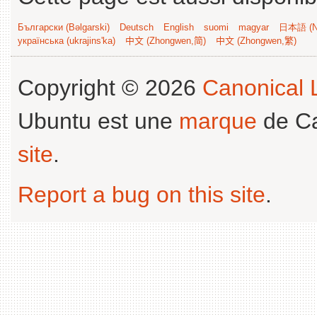
Български (Bəlgarski)
Deutsch
English
suomi
magyar
日本語 (Ni
українська (ukrajins'ka)
中文 (Zhongwen,简)
中文 (Zhongwen,繁)
Copyright © 2026
Canonical L
Ubuntu est une
marque
de Ca
site
.
Report a bug on this site
.