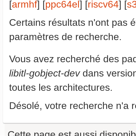
[
armhf
] [
ppc64el
] [
riscv64
] [
s
Certains résultats n'ont pas é
paramètres de recherche.
Vous avez recherché des paq
libitl-gobject-dev
dans versio
toutes les architectures.
Désolé, votre recherche n'a 
Cette page est aussi disponib