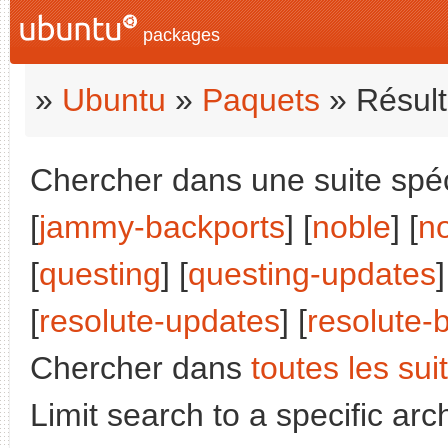
packages
»
Ubuntu
»
Paquets
» Résult
Chercher dans une suite spéci
[
jammy-backports
] [
noble
] [
n
[
questing
] [
questing-updates
]
[
resolute-updates
] [
resolute-
Chercher dans
toutes les sui
Limit search to a specific arch