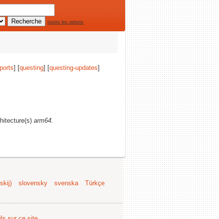
toutes les options
ports
] [
questing
] [
questing-updates
]
chitecture(s)
arm64
.
kij)
slovensky
svenska
Türkçe
ls sur ce site
.