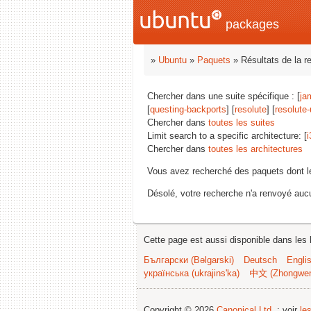
packages
»
Ubuntu
»
Paquets
» Résultats de la r
Chercher dans une suite spécifique : [
ja
[
questing-backports
] [
resolute
] [
resolute
Chercher dans
toutes les suites
Limit search to a specific architecture: [
i
Chercher dans
toutes les architectures
Vous avez recherché des paquets dont 
Désolé, votre recherche n'a renvoyé aucu
Cette page est aussi disponible dans les 
Български (Bəlgarski)
Deutsch
Engli
українська (ukrajins'ka)
中文 (Zhongwe
Copyright © 2026
Canonical Ltd.
; voir
le