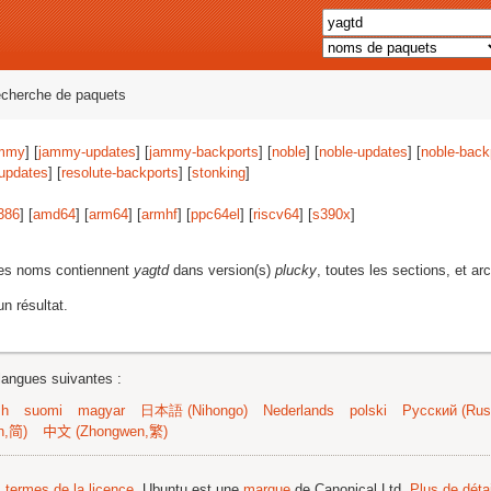
echerche de paquets
mmy
] [
jammy-updates
] [
jammy-backports
] [
noble
] [
noble-updates
] [
noble-back
-updates
] [
resolute-backports
] [
stonking
]
386
] [
amd64
] [
arm64
] [
armhf
] [
ppc64el
] [
riscv64
] [
s390x
]
les noms contiennent
yagtd
dans version(s)
plucky
, toutes les sections, et ar
n résultat.
langues suivantes :
sh
suomi
magyar
日本語 (Nihongo)
Nederlands
polski
Русский (Russ
n,简)
中文 (Zhongwen,繁)
s termes de la licence
. Ubuntu est une
marque
de Canonical Ltd.
Plus de détai