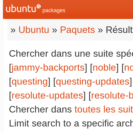
packages
»
Ubuntu
»
Paquets
» Résult
Chercher dans une suite spéci
[
jammy-backports
] [
noble
] [
n
[
questing
] [
questing-updates
]
[
resolute-updates
] [
resolute-
Chercher dans
toutes les sui
Limit search to a specific arch