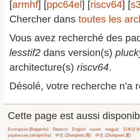
[
armhf
] [
ppc64el
] [
riscv64
] [
s
Chercher dans
toutes les arc
Vous avez recherché des paq
lesstif2
dans version(s)
pluck
architecture(s)
riscv64
.
Désolé, votre recherche n'a 
Cette page est aussi disponib
Български (Bəlgarski)
Deutsch
English
suomi
magyar
日本語 (Ni
українська (ukrajins'ka)
中文 (Zhongwen,简)
中文 (Zhongwen,繁)