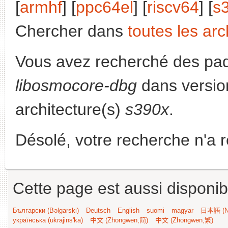
[
armhf
] [
ppc64el
] [
riscv64
] [
s
Chercher dans
toutes les arc
Vous avez recherché des paq
libosmocore-dbg
dans versio
architecture(s)
s390x
.
Désolé, votre recherche n'a 
Cette page est aussi disponib
Български (Bəlgarski)
Deutsch
English
suomi
magyar
日本語 (Ni
українська (ukrajins'ka)
中文 (Zhongwen,简)
中文 (Zhongwen,繁)