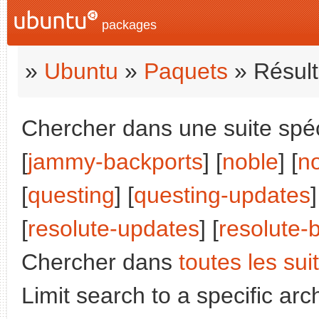
packages
»
Ubuntu
»
Paquets
» Résult
Chercher dans une suite spéci
[
jammy-backports
] [
noble
] [
n
[
questing
] [
questing-updates
]
[
resolute-updates
] [
resolute-
Chercher dans
toutes les sui
Limit search to a specific arch