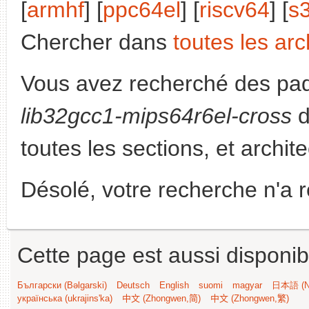
[
armhf
] [
ppc64el
] [
riscv64
] [
s
Chercher dans
toutes les arc
Vous avez recherché des paq
lib32gcc1-mips64r6el-cross
d
toutes les sections, et archit
Désolé, votre recherche n'a 
Cette page est aussi disponib
Български (Bəlgarski)
Deutsch
English
suomi
magyar
日本語 (Ni
українська (ukrajins'ka)
中文 (Zhongwen,简)
中文 (Zhongwen,繁)