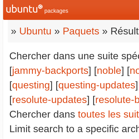
packages
»
Ubuntu
»
Paquets
» Résult
Chercher dans une suite spéci
[
jammy-backports
] [
noble
] [
n
[
questing
] [
questing-updates
]
[
resolute-updates
] [
resolute-
Chercher dans
toutes les sui
Limit search to a specific arch