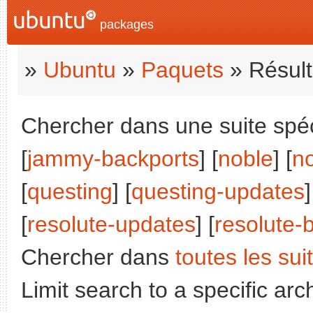
packages
»
Ubuntu
»
Paquets
» Résult
Chercher dans une suite spéci
[
jammy-backports
] [
noble
] [
n
[
questing
] [
questing-updates
]
[
resolute-updates
] [
resolute-
Chercher dans
toutes les sui
Limit search to a specific arch