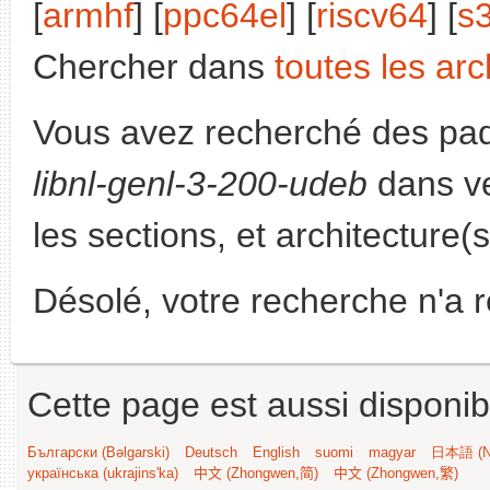
[
armhf
] [
ppc64el
] [
riscv64
] [
s
Chercher dans
toutes les arc
Vous avez recherché des paq
libnl-genl-3-200-udeb
dans ve
les sections, et architecture(
Désolé, votre recherche n'a 
Cette page est aussi disponib
Български (Bəlgarski)
Deutsch
English
suomi
magyar
日本語 (Ni
українська (ukrajins'ka)
中文 (Zhongwen,简)
中文 (Zhongwen,繁)