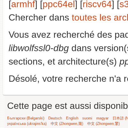
[
armhf
] [
ppc64el
] [
riscv64
] [
s
Chercher dans
toutes les arc
Vous avez recherché des paq
libwolfssl0-dbg
dans version
sections, et architecture(s)
p
Désolé, votre recherche n'a 
Cette page est aussi disponib
Български (Bəlgarski)
Deutsch
English
suomi
magyar
日本語 (Ni
українська (ukrajins'ka)
中文 (Zhongwen,简)
中文 (Zhongwen,繁)