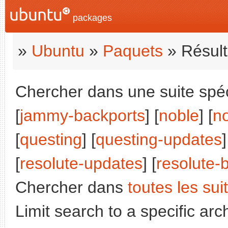
packages
»
Ubuntu
»
Paquets
» Résult
Chercher dans une suite spéci
[
jammy-backports
] [
noble
] [
n
[
questing
] [
questing-updates
]
[
resolute-updates
] [
resolute-
Chercher dans
toutes les sui
Limit search to a specific arch