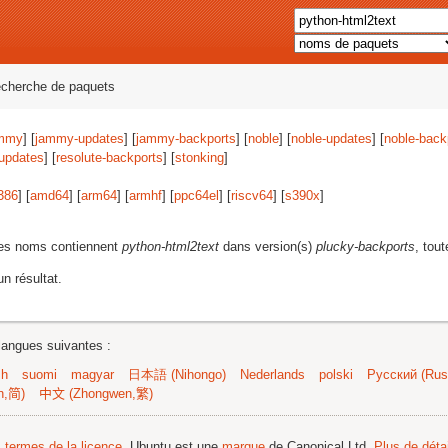
echerche de paquets
mmy
] [
jammy-updates
] [
jammy-backports
] [
noble
] [
noble-updates
] [
noble-back
-updates
] [
resolute-backports
] [
stonking
]
386
] [
amd64
] [
arm64
] [
armhf
] [
ppc64el
] [
riscv64
] [
s390x
]
les noms contiennent
python-html2text
dans version(s)
plucky-backports
, tou
n résultat.
langues suivantes :
sh
suomi
magyar
日本語 (Nihongo)
Nederlands
polski
Русский (Russ
n,简)
中文 (Zhongwen,繁)
s termes de la licence
. Ubuntu est une
marque
de Canonical Ltd.
Plus de détai