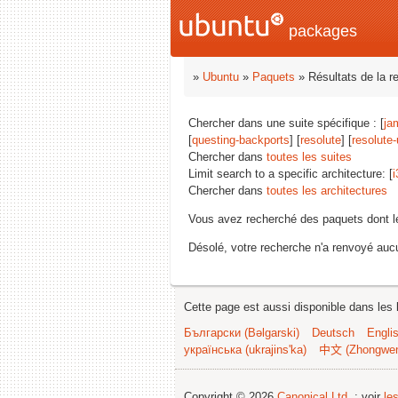
packages
»
Ubuntu
»
Paquets
» Résultats de la r
Chercher dans une suite spécifique : [
ja
[
questing-backports
] [
resolute
] [
resolute
Chercher dans
toutes les suites
Limit search to a specific architecture: [
i
Chercher dans
toutes les architectures
Vous avez recherché des paquets dont 
Désolé, votre recherche n'a renvoyé aucu
Cette page est aussi disponible dans les 
Български (Bəlgarski)
Deutsch
Engli
українська (ukrajins'ka)
中文 (Zhongwe
Copyright © 2026
Canonical Ltd.
; voir
le