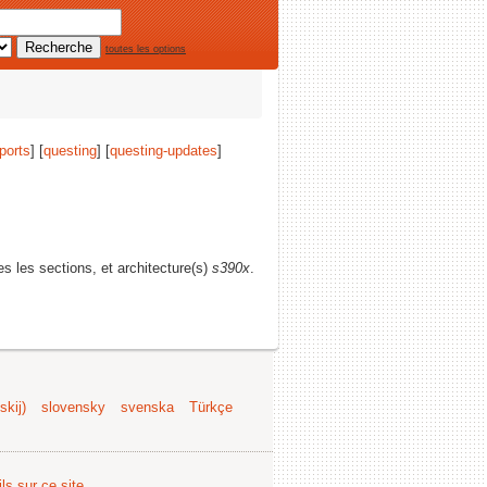
toutes les options
ports
] [
questing
] [
questing-updates
]
tes les sections, et architecture(s)
s390x
.
kij)
slovensky
svenska
Türkçe
ls sur ce site
.