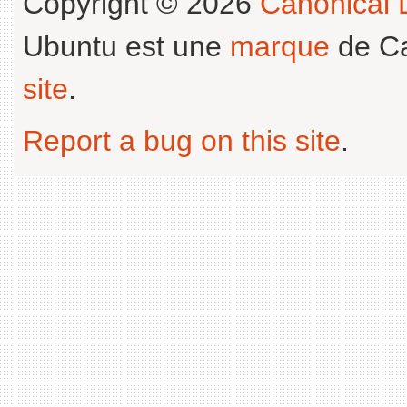
Copyright © 2026
Canonical L
Ubuntu est une
marque
de Ca
site
.
Report a bug on this site
.