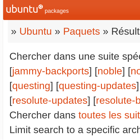
packages
»
Ubuntu
»
Paquets
» Résult
Chercher dans une suite spéci
[
jammy-backports
] [
noble
] [
n
[
questing
] [
questing-updates
]
[
resolute-updates
] [
resolute-
Chercher dans
toutes les sui
Limit search to a specific arch