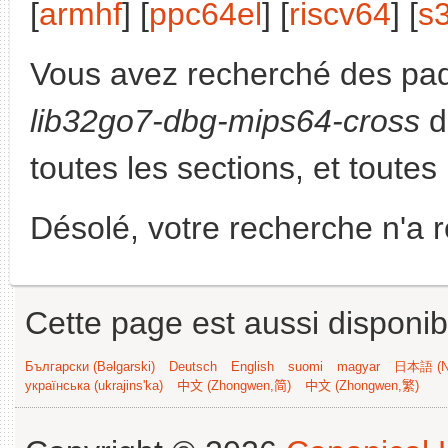
[
armhf
] [
ppc64el
] [
riscv64
] [
s
Vous avez recherché des paq
lib32go7-dbg-mips64-cross
d
toutes les sections, et toutes 
Désolé, votre recherche n'a 
Cette page est aussi disponib
Български (Bəlgarski)
Deutsch
English
suomi
magyar
日本語 (Ni
українська (ukrajins'ka)
中文 (Zhongwen,简)
中文 (Zhongwen,繁)