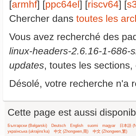
[
armhf
] [
ppc64el
] [
riscv64
] [
s
Chercher dans
toutes les arc
Vous avez recherché des paq
linux-headers-2.6.16-1-686-
updates
, toutes les sections,
Désolé, votre recherche n'a 
Cette page est aussi disponib
Български (Bəlgarski)
Deutsch
English
suomi
magyar
日本語 (Ni
українська (ukrajins'ka)
中文 (Zhongwen,简)
中文 (Zhongwen,繁)