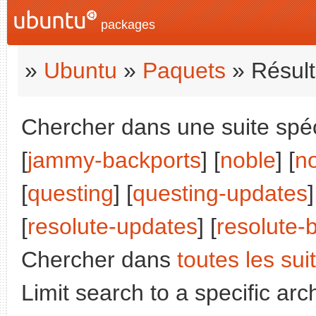
packages
»
Ubuntu
»
Paquets
» Résult
Chercher dans une suite spéci
[
jammy-backports
] [
noble
] [
n
[
questing
] [
questing-updates
]
[
resolute-updates
] [
resolute-
Chercher dans
toutes les sui
Limit search to a specific arch