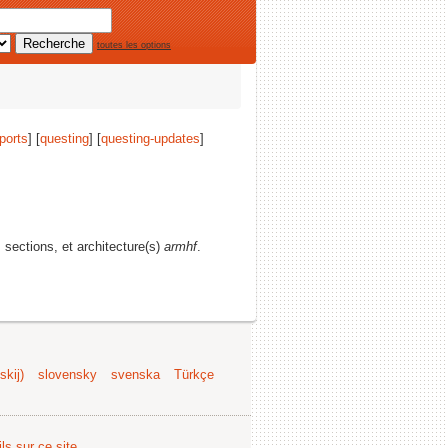
toutes les options
ports
] [
questing
] [
questing-updates
]
s sections, et architecture(s)
armhf
.
kij)
slovensky
svenska
Türkçe
ls sur ce site
.