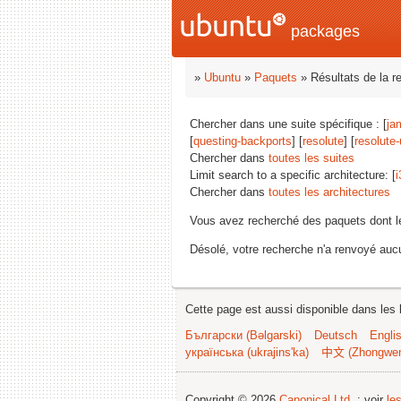
packages
»
Ubuntu
»
Paquets
» Résultats de la r
Chercher dans une suite spécifique : [
ja
[
questing-backports
] [
resolute
] [
resolute
Chercher dans
toutes les suites
Limit search to a specific architecture: [
i
Chercher dans
toutes les architectures
Vous avez recherché des paquets dont 
Désolé, votre recherche n'a renvoyé aucu
Cette page est aussi disponible dans les 
Български (Bəlgarski)
Deutsch
Engli
українська (ukrajins'ka)
中文 (Zhongwe
Copyright © 2026
Canonical Ltd.
; voir
le