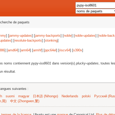
echerche de paquets
mmy
] [
jammy-updates
] [
jammy-backports
] [
noble
] [
noble-updates
] [
noble-back
-updates
] [
resolute-backports
] [
stonking
]
386
] [
amd64
] [
arm64
] [
armhf
] [
ppc64el
] [
riscv64
] [
s390x
]
les noms contiennent
pypy-iso8601
dans version(s)
plucky-updates
, toutes le
n résultat.
langues suivantes :
sh
suomi
magyar
日本語 (Nihongo)
Nederlands
polski
Русский (Russ
n,简)
中文 (Zhongwen,繁)
s termes de la licence
. Ubuntu est une
marque
de Canonical Ltd.
Plus de détai