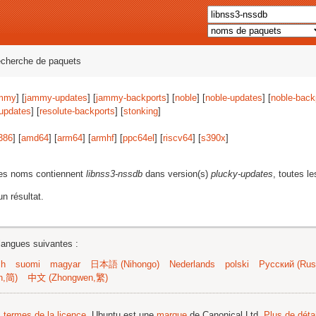
echerche de paquets
mmy
] [
jammy-updates
] [
jammy-backports
] [
noble
] [
noble-updates
] [
noble-back
-updates
] [
resolute-backports
] [
stonking
]
386
] [
amd64
] [
arm64
] [
armhf
] [
ppc64el
] [
riscv64
] [
s390x
]
les noms contiennent
libnss3-nssdb
dans version(s)
plucky-updates
, toutes l
n résultat.
langues suivantes :
sh
suomi
magyar
日本語 (Nihongo)
Nederlands
polski
Русский (Russ
n,简)
中文 (Zhongwen,繁)
s termes de la licence
. Ubuntu est une
marque
de Canonical Ltd.
Plus de détai