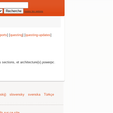
toutes les options
ports
] [
questing
] [
questing-updates
]
es sections, et architecture(s)
powerpc
.
kij)
slovensky
svenska
Türkçe
ls sur ce site
.