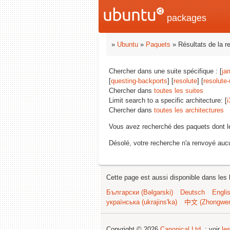
packages
»
Ubuntu
»
Paquets
» Résultats de la r
Chercher dans une suite spécifique : [
ja
[
questing-backports
] [
resolute
] [
resolute
Chercher dans
toutes les suites
Limit search to a specific architecture: [
i
Chercher dans
toutes les architectures
Vous avez recherché des paquets dont 
Désolé, votre recherche n'a renvoyé aucu
Cette page est aussi disponible dans les 
Български (Bəlgarski)
Deutsch
Engli
українська (ukrajins'ka)
中文 (Zhongwe
Copyright © 2026
Canonical Ltd.
; voir
le