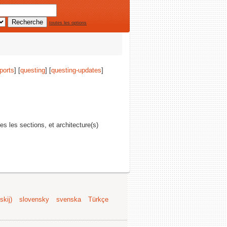
toutes les options
ports
] [
questing
] [
questing-updates
]
tes les sections, et architecture(s)
kij)
slovensky
svenska
Türkçe