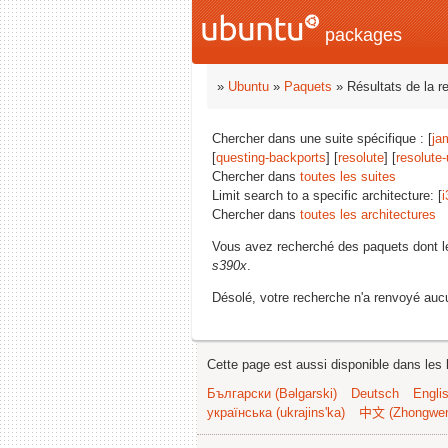
packages
»
Ubuntu
»
Paquets
» Résultats de la r
Chercher dans une suite spécifique : [
ja
[
questing-backports
] [
resolute
] [
resolute
Chercher dans
toutes les suites
Limit search to a specific architecture: [
i
Chercher dans
toutes les architectures
Vous avez recherché des paquets dont 
s390x
.
Désolé, votre recherche n'a renvoyé aucu
Cette page est aussi disponible dans les 
Български (Bəlgarski)
Deutsch
Engli
українська (ukrajins'ka)
中文 (Zhongwe