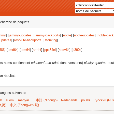
echerche de paquets
mmy
] [
jammy-updates
] [
jammy-backports
] [
noble
] [
noble-updates
] [
noble-back
-updates
] [
resolute-backports
] [
stonking
]
386
] [
amd64
] [
arm64
] [
armhf
] [
ppc64el
] [
riscv64
] [
s390x
]
les noms contiennent
cdebconf-text-udeb
dans version(s)
plucky-updates
, tou
n résultat.
langues suivantes :
sh
suomi
magyar
日本語 (Nihongo)
Nederlands
polski
Русский (Russ
n,简)
中文 (Zhongwen,繁)