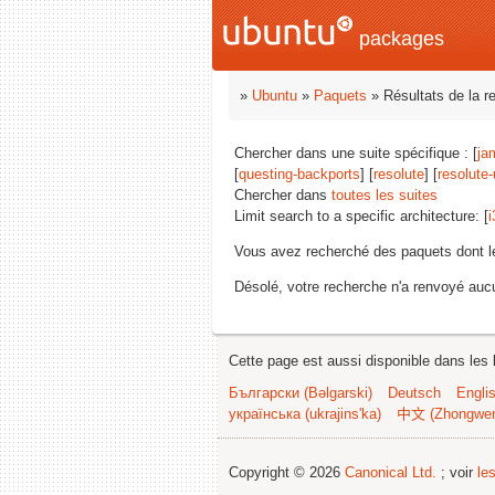
packages
»
Ubuntu
»
Paquets
» Résultats de la r
Chercher dans une suite spécifique : [
ja
[
questing-backports
] [
resolute
] [
resolute
Chercher dans
toutes les suites
Limit search to a specific architecture: [
i
Vous avez recherché des paquets dont 
Désolé, votre recherche n'a renvoyé aucu
Cette page est aussi disponible dans les 
Български (Bəlgarski)
Deutsch
Engli
українська (ukrajins'ka)
中文 (Zhongwe
Copyright © 2026
Canonical Ltd.
; voir
le