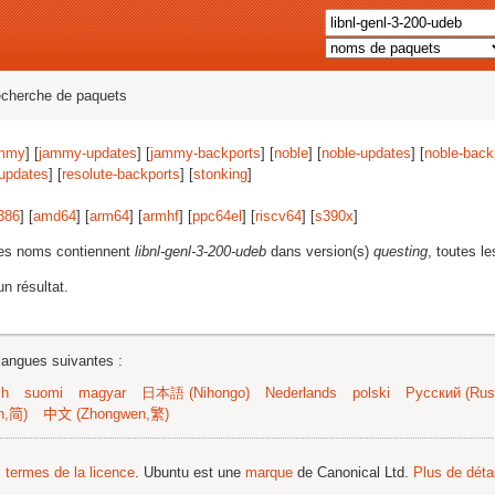
echerche de paquets
mmy
] [
jammy-updates
] [
jammy-backports
] [
noble
] [
noble-updates
] [
noble-back
-updates
] [
resolute-backports
] [
stonking
]
386
] [
amd64
] [
arm64
] [
armhf
] [
ppc64el
] [
riscv64
] [
s390x
]
les noms contiennent
libnl-genl-3-200-udeb
dans version(s)
questing
, toutes le
n résultat.
langues suivantes :
sh
suomi
magyar
日本語 (Nihongo)
Nederlands
polski
Русский (Russ
n,简)
中文 (Zhongwen,繁)
s termes de la licence
. Ubuntu est une
marque
de Canonical Ltd.
Plus de détai