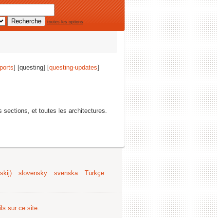
toutes les options
ports
] [questing] [
questing-updates
]
s sections, et toutes les architectures.
kij)
slovensky
svenska
Türkçe
ls sur ce site
.