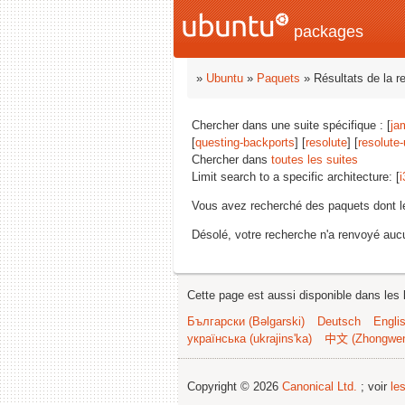
packages
»
Ubuntu
»
Paquets
» Résultats de la r
Chercher dans une suite spécifique : [
ja
[
questing-backports
] [
resolute
] [
resolute
Chercher dans
toutes les suites
Limit search to a specific architecture: [
i
Vous avez recherché des paquets dont 
Désolé, votre recherche n'a renvoyé aucu
Cette page est aussi disponible dans les 
Български (Bəlgarski)
Deutsch
Engli
українська (ukrajins'ka)
中文 (Zhongwe
Copyright © 2026
Canonical Ltd.
; voir
le