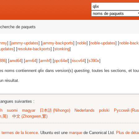
echerche de paquets
mmy
] [
jammy-updates
] [
jammy-backports
] [
noble
] [
noble-updates
] [
noble-back
-updates
] [
resolute-backports
] [
stonking
]
386
] [
amd64
] [
arm64
] [
armhf
] [
ppc64el
] [
riscv64
] [
s390x
]
les noms contiennent
qlix
dans version(s)
questing
, toutes les sections, et tou
n résultat.
langues suivantes :
sh
suomi
magyar
日本語 (Nihongo)
Nederlands
polski
Русский (Russ
n,简)
中文 (Zhongwen,繁)
s termes de la licence
. Ubuntu est une
marque
de Canonical Ltd.
Plus de détai