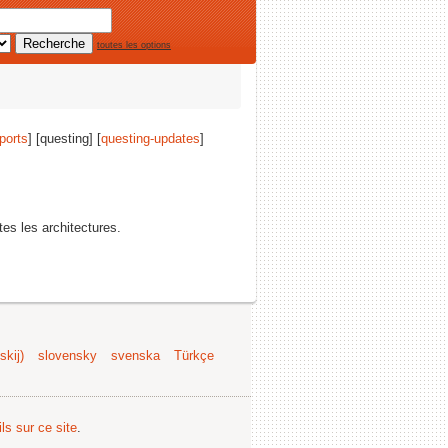
toutes les options
ports
] [questing] [
questing-updates
]
tes les architectures.
kij)
slovensky
svenska
Türkçe
ls sur ce site
.