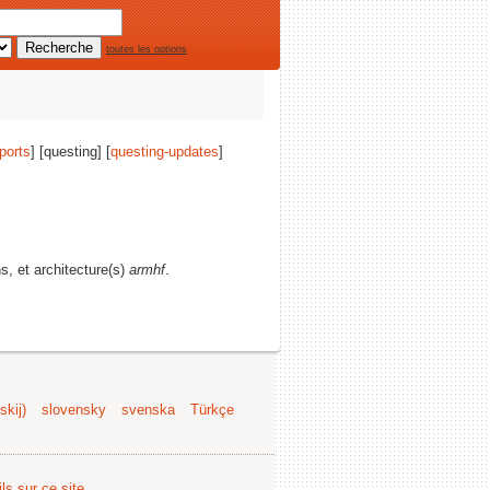
toutes les options
ports
] [questing] [
questing-updates
]
ns, et architecture(s)
armhf
.
kij)
slovensky
svenska
Türkçe
ls sur ce site
.