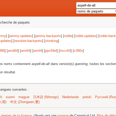
echerche de paquets
mmy
] [
jammy-updates
] [
jammy-backports
] [
noble
] [
noble-updates
] [
noble-back
-updates
] [
resolute-backports
] [
stonking
]
386
] [
amd64
] [
arm64
] [
armhf
] [
ppc64el
] [
riscv64
] [
s390x
]
les noms contiennent
aspell-de-alt
dans version(s)
questing
, toutes les sectio
n résultat.
langues suivantes :
sh
suomi
magyar
日本語 (Nihongo)
Nederlands
polski
Русский (Russ
n,简)
中文 (Zhongwen,繁)
s termes de la licence
. Ubuntu est une
marque
de Canonical Ltd.
Plus de détai