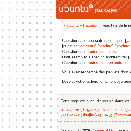
packages
»
Ubuntu
»
Paquets
» Résultats de la r
Chercher dans une suite spécifique : [
ja
[
questing-backports
] [
resolute
] [
resolute
Chercher dans
toutes les suites
Limit search to a specific architecture: [
i
Chercher dans
toutes les architectures
Vous avez recherché des paquets dont 
Désolé, votre recherche n'a renvoyé aucu
Cette page est aussi disponible dans les 
Български (Bəlgarski)
Deutsch
Engli
українська (ukrajins'ka)
中文 (Zhongwe
Copyright © 2026
Canonical Ltd.
; voir
le