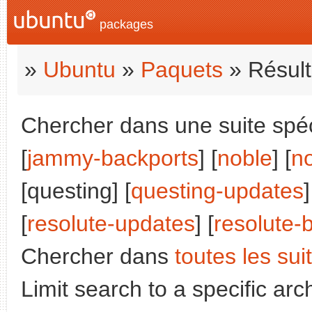
packages
»
Ubuntu
»
Paquets
» Résult
Chercher dans une suite spéci
[
jammy-backports
] [
noble
] [
n
[questing] [
questing-updates
]
[
resolute-updates
] [
resolute-
Chercher dans
toutes les sui
Limit search to a specific arch