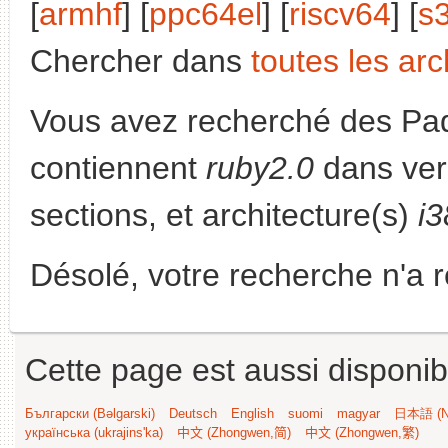
[
armhf
] [
ppc64el
] [
riscv64
] [
s
Chercher dans
toutes les arc
Vous avez recherché des Paq
contiennent
ruby2.0
dans ver
sections, et architecture(s)
i
Désolé, votre recherche n'a 
Cette page est aussi disponib
Български (Bəlgarski)
Deutsch
English
suomi
magyar
日本語 (Ni
українська (ukrajins'ka)
中文 (Zhongwen,简)
中文 (Zhongwen,繁)