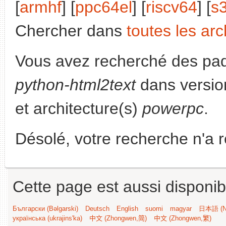
[
armhf
] [
ppc64el
] [
riscv64
] [
s
Chercher dans
toutes les arc
Vous avez recherché des paq
python-html2text
dans versio
et architecture(s)
powerpc
.
Désolé, votre recherche n'a 
Cette page est aussi disponib
Български (Bəlgarski)
Deutsch
English
suomi
magyar
日本語 (Ni
українська (ukrajins'ka)
中文 (Zhongwen,简)
中文 (Zhongwen,繁)