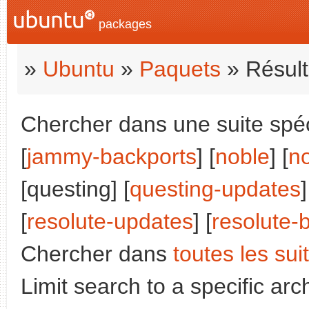
packages
»
Ubuntu
»
Paquets
» Résult
Chercher dans une suite spéci
[
jammy-backports
] [
noble
] [
n
[questing] [
questing-updates
]
[
resolute-updates
] [
resolute-
Chercher dans
toutes les sui
Limit search to a specific arch