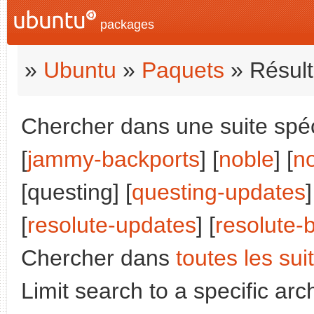
packages
»
Ubuntu
»
Paquets
» Résult
Chercher dans une suite spéci
[
jammy-backports
] [
noble
] [
n
[questing] [
questing-updates
]
[
resolute-updates
] [
resolute-
Chercher dans
toutes les sui
Limit search to a specific arch