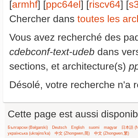
[
armhf
] [
ppc64el
] [
riscv64
] [
s
Chercher dans
toutes les arc
Vous avez recherché des paq
cdebconf-text-udeb
dans ver
sections, et architecture(s)
p
Désolé, votre recherche n'a 
Cette page est aussi disponib
Български (Bəlgarski)
Deutsch
English
suomi
magyar
日本語 (Ni
українська (ukrajins'ka)
中文 (Zhongwen,简)
中文 (Zhongwen,繁)