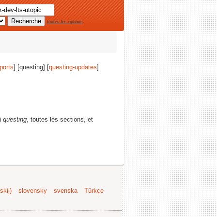
toutes les options
ports
] [questing] [
questing-updates
]
)
questing
, toutes les sections, et
kij)
slovensky
svenska
Türkçe